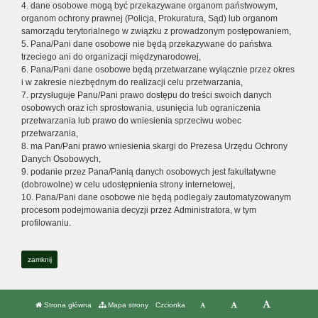
4. dane osobowe mogą być przekazywane organom państwowym,
organom ochrony prawnej (Policja, Prokuratura, Sąd) lub organom
samorządu terytorialnego w związku z prowadzonym postępowaniem,
5. Pana/Pani dane osobowe nie będą przekazywane do państwa
trzeciego ani do organizacji międzynarodowej,
6. Pana/Pani dane osobowe będą przetwarzane wyłącznie przez okres
i w zakresie niezbędnym do realizacji celu przetwarzania,
7. przysługuje Panu/Pani prawo dostępu do treści swoich danych
osobowych oraz ich sprostowania, usunięcia lub ograniczenia
przetwarzania lub prawo do wniesienia sprzeciwu wobec
przetwarzania,
8. ma Pan/Pani prawo wniesienia skargi do Prezesa Urzędu Ochrony
Danych Osobowych,
9. podanie przez Pana/Panią danych osobowych jest fakultatywne
(dobrowolne) w celu udostępnienia strony internetowej,
10. Pana/Pani dane osobowe nie będą podlegały zautomatyzowanym
procesom podejmowania decyzji przez Administratora, w tym
profilowaniu.
zamknij
Strona główna
Mapa strony
Czcionka