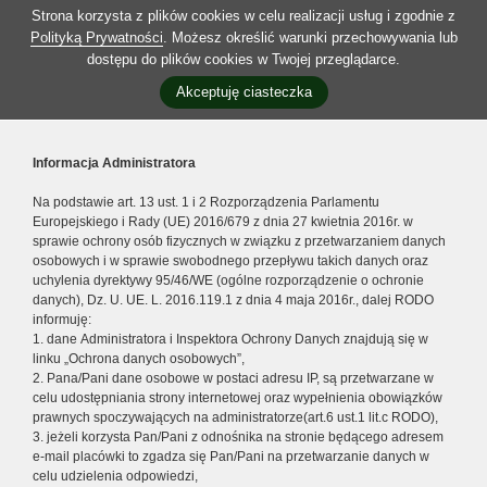
Strona korzysta z plików cookies w celu realizacji usług i zgodnie z
Polityką Prywatności
. Możesz określić warunki przechowywania lub
dostępu do plików cookies w Twojej przeglądarce.
Akceptuję ciasteczka
Informacja Administratora
Na podstawie art. 13 ust. 1 i 2 Rozporządzenia Parlamentu
Europejskiego i Rady (UE) 2016/679 z dnia 27 kwietnia 2016r. w
sprawie ochrony osób fizycznych w związku z przetwarzaniem danych
osobowych i w sprawie swobodnego przepływu takich danych oraz
uchylenia dyrektywy 95/46/WE (ogólne rozporządzenie o ochronie
danych), Dz. U. UE. L. 2016.119.1 z dnia 4 maja 2016r., dalej RODO
informuję:
1. dane Administratora i Inspektora Ochrony Danych znajdują się w
linku „Ochrona danych osobowych”,
2. Pana/Pani dane osobowe w postaci adresu IP, są przetwarzane w
celu udostępniania strony internetowej oraz wypełnienia obowiązków
prawnych spoczywających na administratorze(art.6 ust.1 lit.c RODO),
3. jeżeli korzysta Pan/Pani z odnośnika na stronie będącego adresem
e-mail placówki to zgadza się Pan/Pani na przetwarzanie danych w
celu udzielenia odpowiedzi,