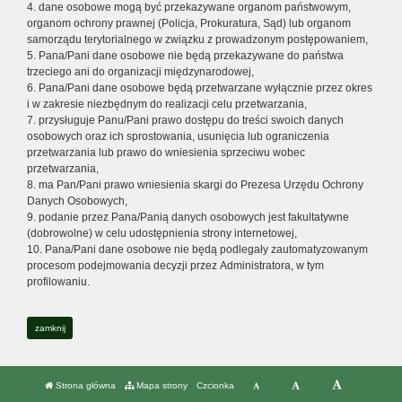
4. dane osobowe mogą być przekazywane organom państwowym,
organom ochrony prawnej (Policja, Prokuratura, Sąd) lub organom
samorządu terytorialnego w związku z prowadzonym postępowaniem,
5. Pana/Pani dane osobowe nie będą przekazywane do państwa
trzeciego ani do organizacji międzynarodowej,
6. Pana/Pani dane osobowe będą przetwarzane wyłącznie przez okres
i w zakresie niezbędnym do realizacji celu przetwarzania,
7. przysługuje Panu/Pani prawo dostępu do treści swoich danych
osobowych oraz ich sprostowania, usunięcia lub ograniczenia
przetwarzania lub prawo do wniesienia sprzeciwu wobec
przetwarzania,
8. ma Pan/Pani prawo wniesienia skargi do Prezesa Urzędu Ochrony
Danych Osobowych,
9. podanie przez Pana/Panią danych osobowych jest fakultatywne
(dobrowolne) w celu udostępnienia strony internetowej,
10. Pana/Pani dane osobowe nie będą podlegały zautomatyzowanym
procesom podejmowania decyzji przez Administratora, w tym
profilowaniu.
zamknij
Strona główna
Mapa strony
Czcionka