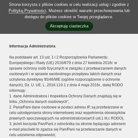
Strona korzysta z plików cookies w celu realizacji usług i zgodnie z
Polityką Prywatności
. Możesz określić warunki przechowywania lub
dostępu do plików cookies w Twojej przeglądarce.
Akceptuję ciasteczka
Informacja Administratora
Na podstawie art. 13 ust. 1 i 2 Rozporządzenia Parlamentu
Europejskiego i Rady (UE) 2016/679 z dnia 27 kwietnia 2016r. w
sprawie ochrony osób fizycznych w związku z przetwarzaniem danych
osobowych i w sprawie swobodnego przepływu takich danych oraz
uchylenia dyrektywy 95/46/WE (ogólne rozporządzenie o ochronie
danych), Dz. U. UE. L. 2016.119.1 z dnia 4 maja 2016r., dalej RODO
informuję:
1. dane Administratora i Inspektora Ochrony Danych znajdują się w
linku „Ochrona danych osobowych”,
2. Pana/Pani dane osobowe w postaci adresu IP, są przetwarzane w
celu udostępniania strony internetowej oraz wypełnienia obowiązków
prawnych spoczywających na administratorze(art.6 ust.1 lit.c RODO),
3. jeżeli korzysta Pan/Pani z odnośnika na stronie będącego adresem
e-mail placówki to zgadza się Pan/Pani na przetwarzanie danych w
celu udzielenia odpowiedzi,