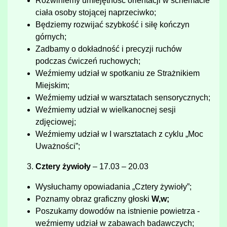
Rozwiniemy umiejętność orientacji w schemacie
ciała osoby stojącej naprzeciwko;
Będziemy rozwijać szybkość i siłę kończyn
górnych;
Zadbamy o dokładność i precyzji ruchów
podczas ćwiczeń ruchowych;
Weźmiemy udział w spotkaniu ze Strażnikiem
Miejskim;
Weźmiemy udział w warsztatach sensorycznych;
Weźmiemy udział w wielkanocnej sesji
zdjęciowej;
Weźmiemy udział w I warsztatach z cyklu „Moc
Uważności”;
Cztery żywioły
– 17.03 – 20.03
Wysłuchamy opowiadania „Cztery żywioły”;
Poznamy obraz graficzny głoski
W,w;
Poszukamy dowodów na istnienie powietrza -
weźmiemy udział w zabawach badawczych;